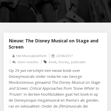
Nieuw: The Disney Musical on Stage and
Screen
Het Musicalplatform
23/06/2017
,
,
Geen reacties
boek
Disney
publicatie
Op 29 juni verschijnt een nieuw boek over
Disneymusicals onder redactie van George
Rhodostenous genaamd
The Disney Musical on Stage
and Screen: Critical Approaches from ‘Snow White’ to
‘Frozen’
. In dertien hoofdstukken gaat het boek in op
de Disneyesque megamusical en thema’s als gender,
ras en seksualiteit. Onder de (film)musicals die