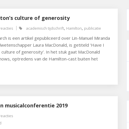
on’s culture of generosity
,
,
eacties
academisch tijdschrift
Hamilton
publicatie
rch is een artikel gepubliceerd over Lin-Manuel Miranda
lwetenschapper Laura MacDonald, is getiteld ‘Have I
ulture of generosity’. In het stuk gaat MacDonald
s, optredens van de Hamilton-cast buiten het
en musicalconferentie 2019
eacties
d