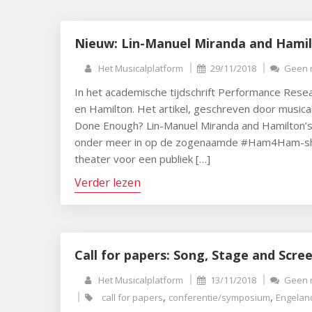
Nieuw: Lin-Manuel Miranda and Hamilt
Het Musicalplatform
29/11/2018
Geen r
In het academische tijdschrift Performance Resea
en Hamilton. Het artikel, geschreven door musica
Done Enough? Lin-Manuel Miranda and Hamilton’s c
onder meer in op de zogenaamde #Ham4Ham-show
theater voor een publiek […]
Verder lezen
Call for papers: Song, Stage and Scre
Het Musicalplatform
13/11/2018
Geen r
,
,
call for papers
conferentie/symposium
Engelan