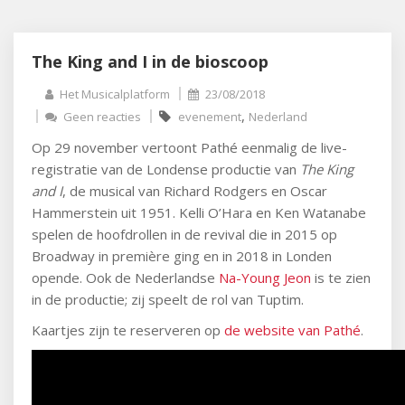
The King and I in de bioscoop
Het Musicalplatform
23/08/2018
,
Geen reacties
evenement
Nederland
Op 29 november vertoont Pathé eenmalig de live-
registratie van de Londense productie van
The King
and I
, de musical van Richard Rodgers en Oscar
Hammerstein uit 1951. Kelli O’Hara en Ken Watanabe
spelen de hoofdrollen in de revival die in 2015 op
Broadway in première ging en in 2018 in Londen
opende. Ook de Nederlandse
Na-Young Jeon
is te zien
in de productie; zij speelt de rol van Tuptim.
Kaartjes zijn te reserveren op
de website van Pathé
.