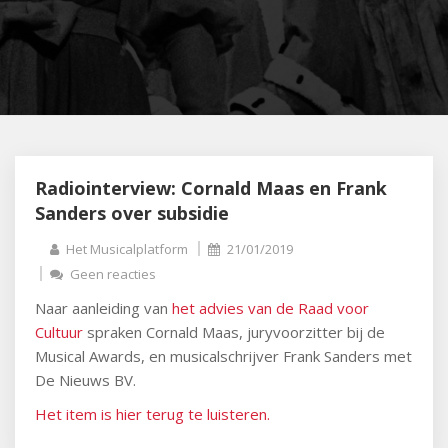
Radiointerview: Cornald Maas en Frank
Sanders over subsidie
Het Musicalplatform
21/01/2019
Geen reacties
Naar aanleiding van
het advies van de Raad voor
Cultuur
spraken Cornald Maas, juryvoorzitter bij de
Musical Awards, en musicalschrijver Frank Sanders met
De Nieuws BV.
Het item is hier terug te luisteren.