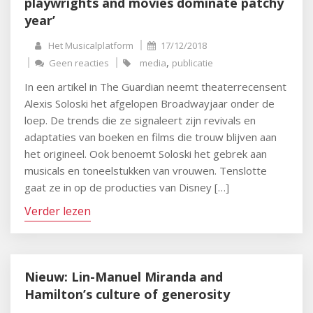
playwrights and movies dominate patchy
year’
Het Musicalplatform
17/12/2018
,
Geen reacties
media
publicatie
In een artikel in The Guardian neemt theaterrecensent
Alexis Soloski het afgelopen Broadwayjaar onder de
loep. De trends die ze signaleert zijn revivals en
adaptaties van boeken en films die trouw blijven aan
het origineel. Ook benoemt Soloski het gebrek aan
musicals en toneelstukken van vrouwen. Tenslotte
gaat ze in op de producties van Disney […]
Verder lezen
Nieuw: Lin-Manuel Miranda and
Hamilton’s culture of generosity