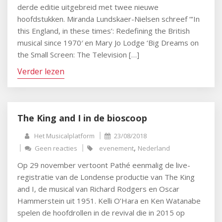
derde editie uitgebreid met twee nieuwe
hoofdstukken. Miranda Lundskaer-Nielsen schreef “‘In
this England, in these times’: Redefining the British
musical since 1970′ en Mary Jo Lodge ‘Big Dreams on
the Small Screen: The Television […]
Verder lezen
The King and I in de bioscoop
Het Musicalplatform
23/08/2018
,
Geen reacties
evenement
Nederland
Op 29 november vertoont Pathé eenmalig de live-
registratie van de Londense productie van The King
and I, de musical van Richard Rodgers en Oscar
Hammerstein uit 1951. Kelli O’Hara en Ken Watanabe
spelen de hoofdrollen in de revival die in 2015 op