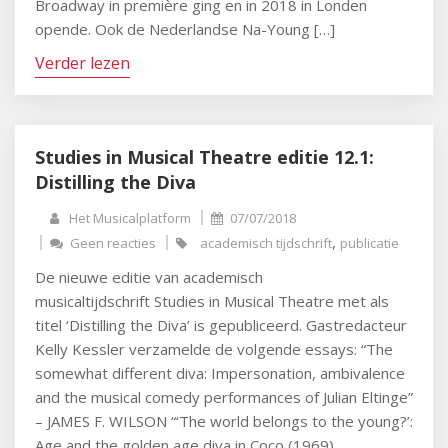
Broadway in première ging en in 2018 in Londen
opende. Ook de Nederlandse Na-Young […]
Verder lezen
Studies in Musical Theatre editie 12.1:
Distilling the Diva
Het Musicalplatform
07/07/2018
,
Geen reacties
academisch tijdschrift
publicatie
De nieuwe editie van academisch
musicaltijdschrift Studies in Musical Theatre met als
titel ‘Distilling the Diva’ is gepubliceerd. Gastredacteur
Kelly Kessler verzamelde de volgende essays: “The
somewhat different diva: Impersonation, ambivalence
and the musical comedy performances of Julian Eltinge”
– JAMES F. WILSON “‘The world belongs to the young?’:
Age and the golden age diva in Coco (1969)